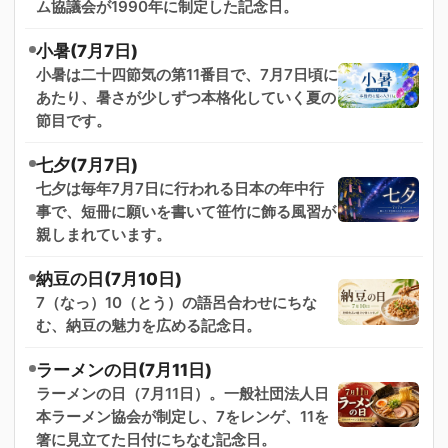
ム協議会が1990年に制定した記念日。
小暑(7月7日)
小暑は二十四節気の第11番目で、7月7日頃に
あたり、暑さが少しずつ本格化していく夏の
節目です。
七夕(7月7日)
七夕は毎年7月7日に行われる日本の年中行
事で、短冊に願いを書いて笹竹に飾る風習が
親しまれています。
納豆の日(7月10日)
7（なっ）10（とう）の語呂合わせにちな
む、納豆の魅力を広める記念日。
ラーメンの日(7月11日)
ラーメンの日（7月11日）。一般社団法人日
本ラーメン協会が制定し、7をレンゲ、11を
箸に見立てた日付にちなむ記念日。