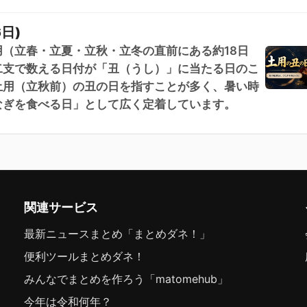
日)
（立春・立夏・立秋・立冬の直前にある約18日
二支で数える日付が「丑（うし）」に当たる日のこ
土用（立秋前）の丑の日を指すことが多く、暑い時
なぎを食べる日」として広く定着しています。
関連サービス
最新ニュースまとめ「まとめダネ！」
便利ツールまとめダネ！
みんなでまとめを作ろう「matomehub」
今年は令和何年？