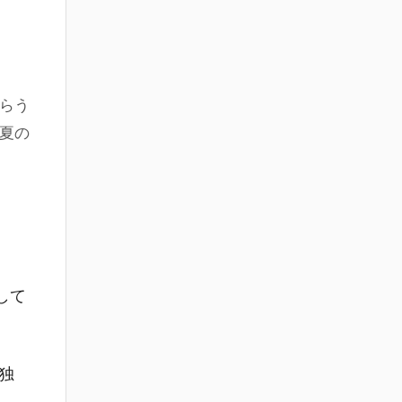
らう
夏の
して
。
独