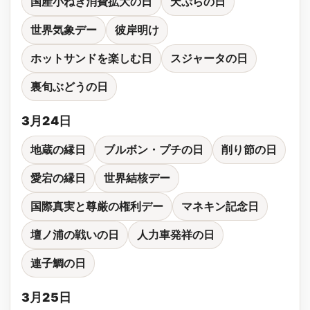
国産小ねぎ消費拡大の日
天ぷらの日
世界気象デー
彼岸明け
ホットサンドを楽しむ日
スジャータの日
裏旬ぶどうの日
3月24日
地蔵の縁日
ブルボン・プチの日
削り節の日
愛宕の縁日
世界結核デー
国際真実と尊厳の権利デー
マネキン記念日
壇ノ浦の戦いの日
人力車発祥の日
連子鯛の日
3月25日