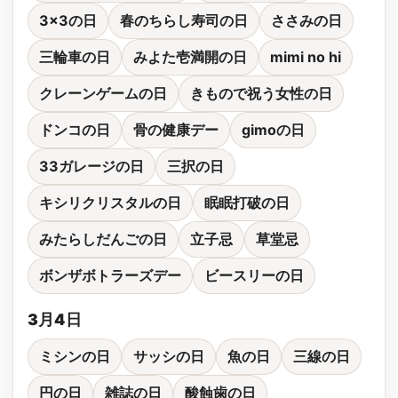
3x3の日
春のちらし寿司の日
ささみの日
三輪車の日
みよた壱満開の日
mimi no hi
クレーンゲームの日
きもので祝う女性の日
ドンコの日
骨の健康デー
gimoの日
33ガレージの日
三択の日
キシリクリスタルの日
眠眠打破の日
みたらしだんごの日
立子忌
草堂忌
ボンザボトラーズデー
ビースリーの日
3月4日
ミシンの日
サッシの日
魚の日
三線の日
円の日
雑誌の日
酸蝕歯の日