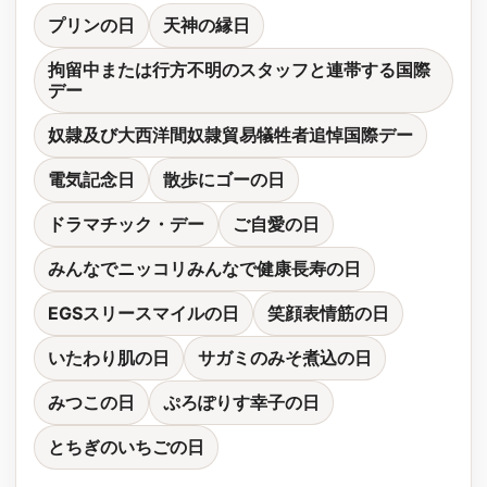
プリンの日
天神の縁日
拘留中または行方不明のスタッフと連帯する国際
デー
奴隷及び大西洋間奴隷貿易犠牲者追悼国際デー
電気記念日
散歩にゴーの日
ドラマチック・デー
ご自愛の日
みんなでニッコリみんなで健康長寿の日
EGSスリースマイルの日
笑顔表情筋の日
いたわり肌の日
サガミのみそ煮込の日
みつこの日
ぷろぽりす幸子の日
とちぎのいちごの日