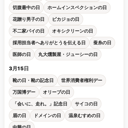
切腹最中の日
ホームインスペクションの日
花贈り男子の日
ピカジョの日
不二家パイの日
オキシクリーンの日
採用担当者へありがとうを伝える日
蚕糸の日
医師の日
丸大燻製屋・ジューシーの日
3月15日
靴の日・靴の記念日
世界消費者権利デー
万国博デー
オリーブの日
「会いに、走れ。」記念日
サイコの日
眉の日
ドメインの日
温泉むすめの日
中華の日