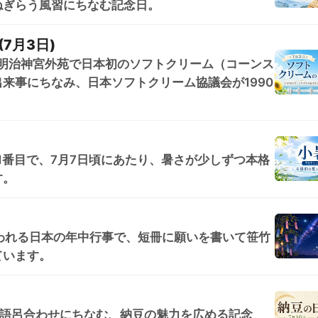
ねぎらう風習にちなむ記念日。
7月3日)
京・明治神宮外苑で日本初のソフトクリーム（コーンス
来事にちなみ、日本ソフトクリーム協議会が1990
1番目で、7月7日頃にあたり、暑さが少しずつ本格
す。
われる日本の年中行事で、短冊に願いを書いて笹竹
ています。
の語呂合わせにちなむ、納豆の魅力を広める記念