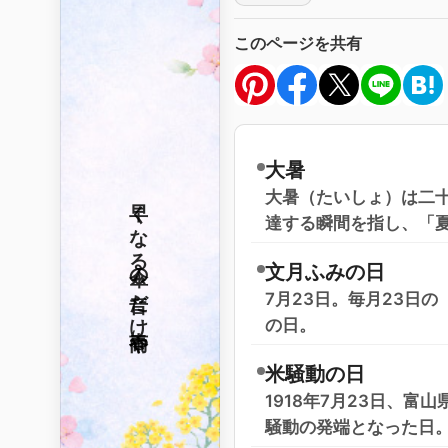
このページを共有
大暑
大暑（たいしょ）は二十
早くなる
達する瞬間を指し、「
傘の音だけ
文月ふみの日
7月23日。毎月23日
の日。
春雨や
米騒動の日
1918年7月23日、
騒動の発端となった日