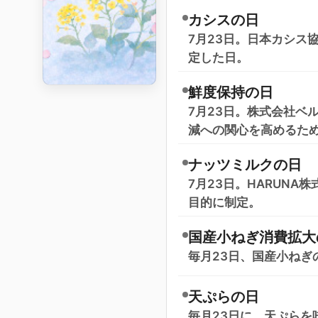
カシスの日
7月23日。日本カシス
定した日。
鮮度保持の日
7月23日。株式会社ベ
減への関心を高めるた
ナッツミルクの日
7月23日。HARUN
目的に制定。
国産小ねぎ消費拡大
毎月23日、国産小ね
天ぷらの日
毎月23日に、天ぷらを