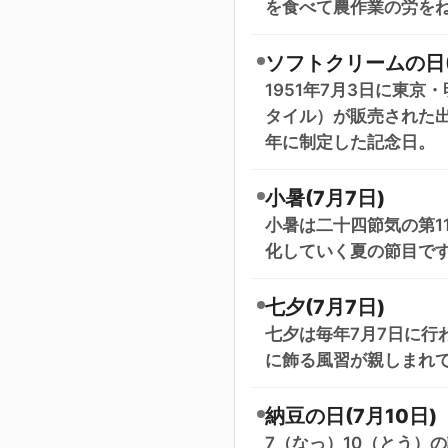
を食べて農作業の労を
ソフトクリームの日(
1951年7月3日に東
タイル）が販売された出
年に制定した記念日。
小暑(7月7日)
小暑は二十四節気の第1
化していく夏の節目で
七夕(7月7日)
七夕は毎年7月7日に行
に飾る風習が親しまれ
納豆の日(7月10日)
7（なっ）10（とう）