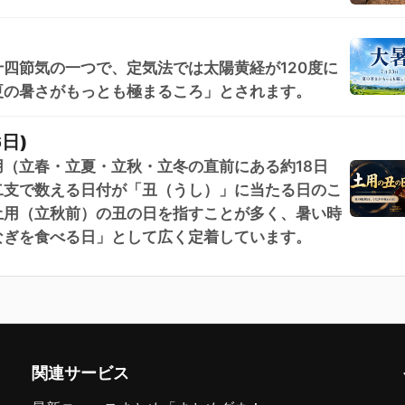
四節気の一つで、定気法では太陽黄経が120度に
夏の暑さがもっとも極まるころ」とされます。
日)
（立春・立夏・立秋・立冬の直前にある約18日
二支で数える日付が「丑（うし）」に当たる日のこ
土用（立秋前）の丑の日を指すことが多く、暑い時
なぎを食べる日」として広く定着しています。
関連サービス