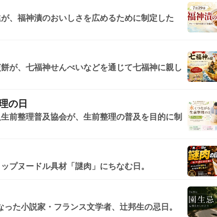
進が、福神漬のおいしさを広めるために制定した
煎餅が、七福神せんべいなどを通じて七福神に親し
。
理の日
人生前整理普及協会が、生前整理の普及を目的に制
カップヌードル具材「謎肉」にちなむ日。
亡くなった小説家・フランス文学者、辻邦生の忌日。