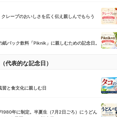
日、クレープのおいしさを広く伝え親しんでもらう
紙パック飲料「Piknik」に親しむための記念日。
覧（代表的な記念日）
風習と食文化に親しむ日
1980年に制定。半夏生（7月2日ごろ）にうどん