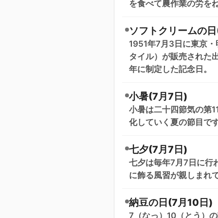
を食べて農作業の労を
ソフトクリームの日(
1951年7月3日に東
タイル）が販売された出
年に制定した記念日。
小暑(7月7日)
小暑は二十四節気の第1
化していく夏の節目で
七夕(7月7日)
七夕は毎年7月7日に行
に飾る風習が親しまれ
納豆の日(7月10日)
7（なっ）10（とう）