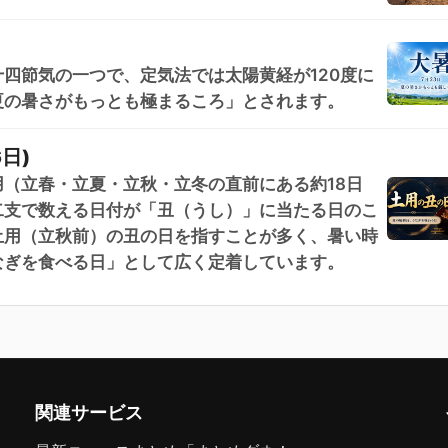
四節気の一つで、定気法では太陽黄経が120度に
夏の暑さがもっとも極まるころ」とされます。
日)
（立春・立夏・立秋・立冬の直前にある約18日
二支で数える日付が「丑（うし）」に当たる日のこ
土用（立秋前）の丑の日を指すことが多く、暑い時
なぎを食べる日」として広く定着しています。
関連サービス