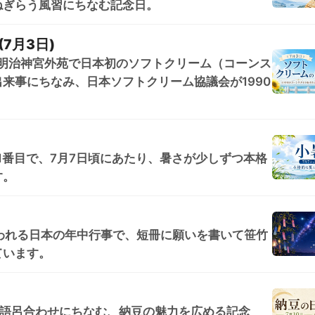
ねぎらう風習にちなむ記念日。
7月3日)
京・明治神宮外苑で日本初のソフトクリーム（コーンス
来事にちなみ、日本ソフトクリーム協議会が1990
1番目で、7月7日頃にあたり、暑さが少しずつ本格
す。
われる日本の年中行事で、短冊に願いを書いて笹竹
ています。
の語呂合わせにちなむ、納豆の魅力を広める記念