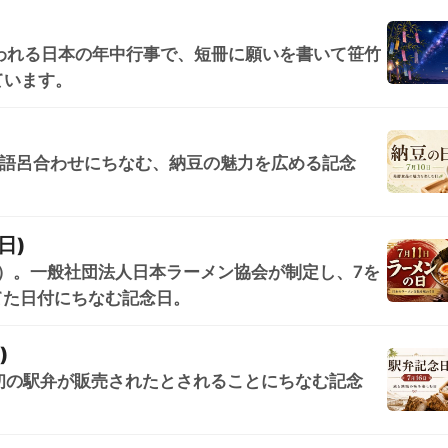
われる日本の年中行事で、短冊に願いを書いて笹竹
ています。
の語呂合わせにちなむ、納豆の魅力を広める記念
日)
日）。一般社団法人日本ラーメン協会が制定し、7を
てた日付にちなむ記念日。
)
日本初の駅弁が販売されたとされることにちなむ記念