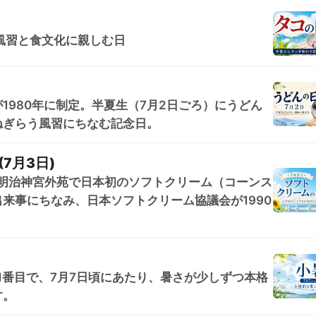
風習と食文化に親しむ日
1980年に制定。半夏生（7月2日ごろ）にうどん
ねぎらう風習にちなむ記念日。
7月3日)
京・明治神宮外苑で日本初のソフトクリーム（コーンス
来事にちなみ、日本ソフトクリーム協議会が1990
1番目で、7月7日頃にあたり、暑さが少しずつ本格
す。