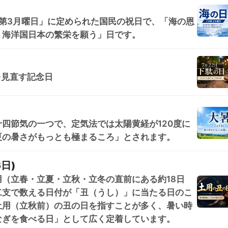
第3月曜日」に定められた国民の祝日で、「海の恩
、海洋国日本の繁栄を願う」日です。
を見直す記念日
四節気の一つで、定気法では太陽黄経が120度に
夏の暑さがもっとも極まるころ」とされます。
日)
（立春・立夏・立秋・立冬の直前にある約18日
二支で数える日付が「丑（うし）」に当たる日のこ
土用（立秋前）の丑の日を指すことが多く、暑い時
なぎを食べる日」として広く定着しています。