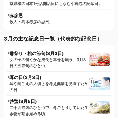
京鼎樓の日本1号店開店日にちなむ小籠包の記念日。
赤彦忌
歌人・島木赤彦の忌日。
3月の主な記念日一覧（代表的な記念日）
雛祭り・桃の節句(3月3日)
女の子の健やかな成長と幸せを願う、3月3
日の五節句のひとつ。
耳の日(3月3日)
耳や聞こえの大切さを考え健康を見直すため
の日
啓蟄(3月5日)
二十四節気のひとつで、冬ごもりしていた生
き物が動き始める頃。