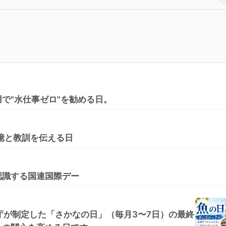
で"水仕事ゼロ"を勧める日。
憶と教訓を伝える日
認識する国連国際デー
庁が制定した「さかなの日」（毎月3〜7日）の最終