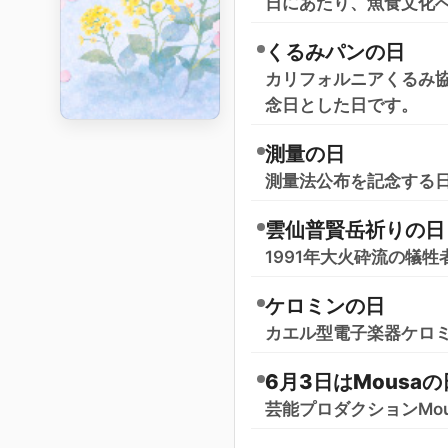
日にあたり、魚食文化
くるみパンの日
カリフォルニアくるみ
念日とした日です。
測量の日
測量法公布を記念する
雲仙普賢岳祈りの日
1991年大火砕流の犠
ケロミンの日
カエル型電子楽器ケロ
6月3日はMousaの
芸能プロダクションMo