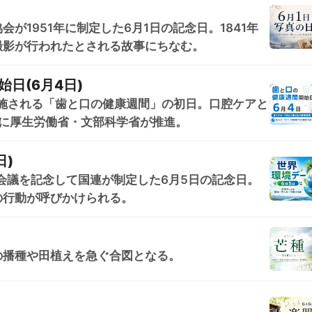
が1951年に制定した6月1日の記念日。1841年
撮影が行われたとされる故事にちなむ。
日(6月4日)
実施される「歯と口の健康週間」の初日。口腔ケアと
的に厚生労働省・文部科学省が推進。
日)
境会議を記念して国連が制定した6月5日の記念日。
の行動が呼びかけられる。
の播種や田植えを急ぐ合図となる。