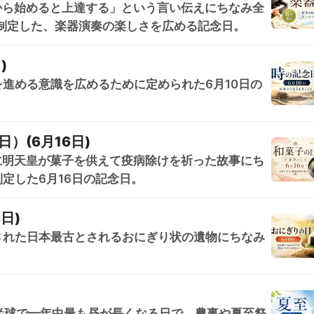
から始めると上達する」という言い伝えにちなみ全
に制定した、楽器演奏の楽しさを広める記念日。
)
進める意識を広めるために定められた6月10日の
）(6月16日)
仁明天皇が菓子を供えて疫病除けを祈った故事にち
定した6月16日の記念日。
日)
された日本最古とされるおにぎり状の遺物にちなみ
半球で一年中最も昼が長くなる日で、農事や夏至祭