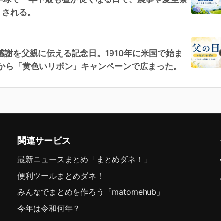
とされる。
感謝を父親に伝える記念日。1910年に米国で始ま
代から「黄色いリボン」キャンペーンで広まった。
関連サービス
最新ニュースまとめ「まとめダネ！」
便利ツールまとめダネ！
みんなでまとめを作ろう「matomehub」
今年は令和何年？