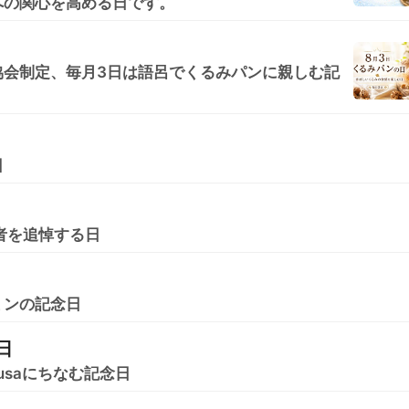
への関心を高める日です。
協会制定、毎月3日は語呂でくるみパンに親しむ記
日
牲者を追悼する日
ミンの記念日
日
usaにちなむ記念日