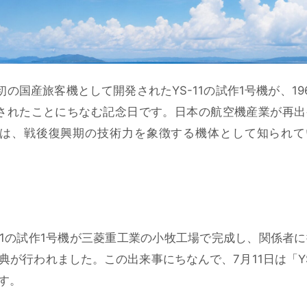
の国産旅客機として開発されたYS-11の試作1号機が、19
開されたことにちなむ記念日です。日本の航空機産業が再出
11は、戦後復興期の技術力を象徴する機体として知られて
YS-11の試作1号機が三菱重工業の小牧工場で完成し、関係者
が行われました。この出来事にちなんで、7月11日は「YS
す。