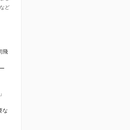
など
初飛
ー
」
要な