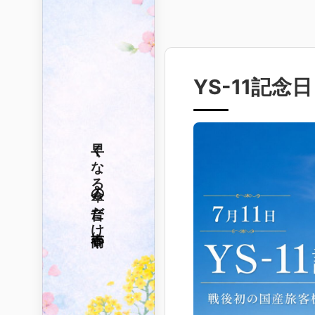
YS-11記念
早くなる
傘の音だけ
春雨や