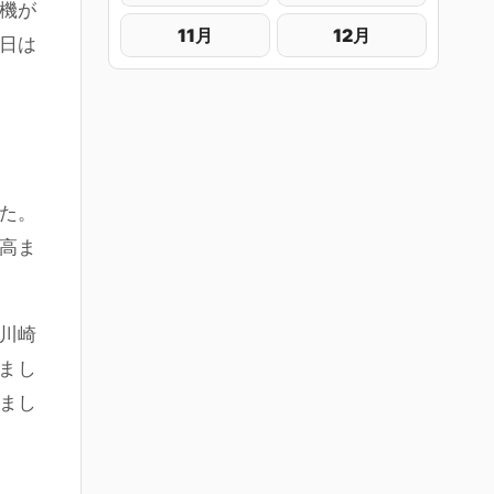
号機が
11月
12月
0日は
た。
高ま
川崎
まし
しまし