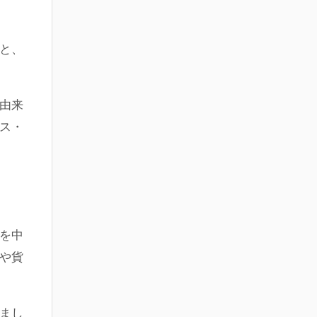
と、
に由来
ス・
線を中
や貨
まし