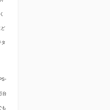
く
ほど
ジタ
S-
万台
でも