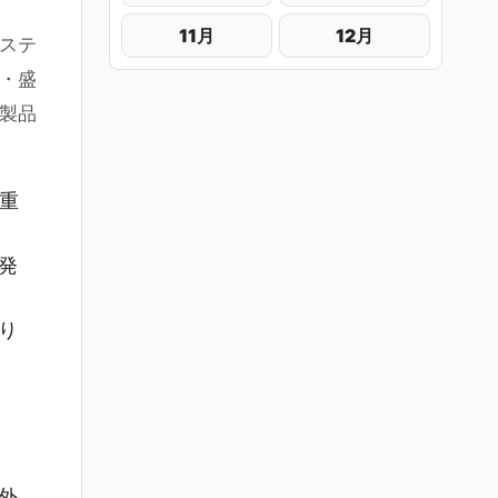
11月
12月
ステ
・盛
製品
。重
発
り
外