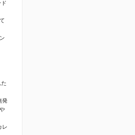
ンド
て
ン
れた
無発
や
カレ