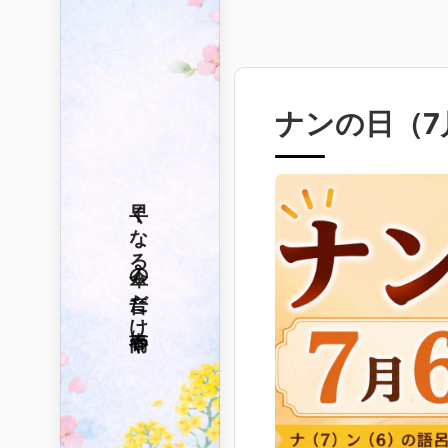
ナンの日（
7
早くなる
傘の音だけ
春雨や