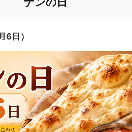
ナンの日
月6日
）