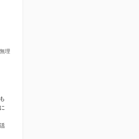
無理
も
に
活