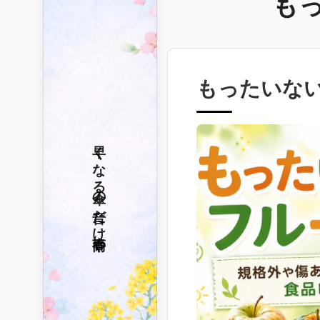
も
もったいな
早くなる
傘の音だけ
春雨や