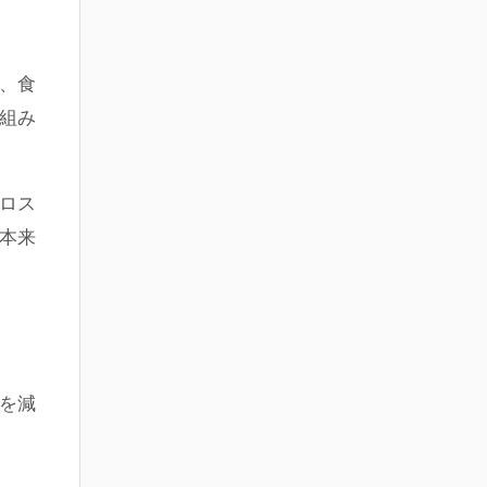
、食
組み
ロス
本来
を減