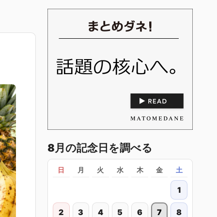
8月の記念日を調べる
日
月
火
水
木
金
土
1
2
3
4
5
6
7
8