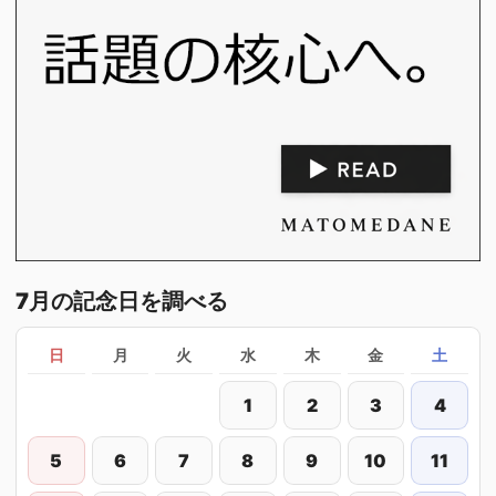
7月の記念日を調べる
日
月
火
水
木
金
土
1
2
3
4
5
6
7
8
9
10
11