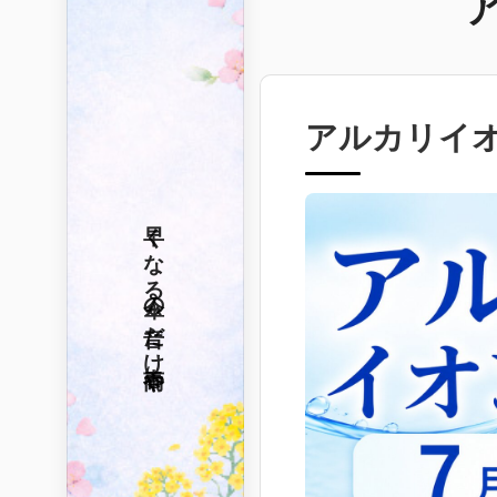
アルカリイ
早くなる
傘の音だけ
春雨や