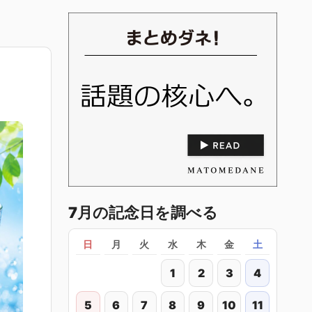
7月の記念日を調べる
日
月
火
水
木
金
土
1
2
3
4
5
6
7
8
9
10
11