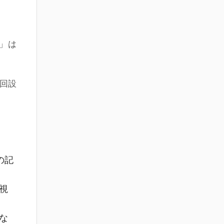
」は
7回設
の記
視
な