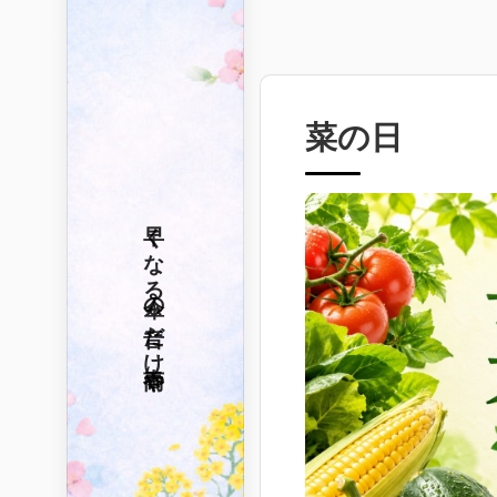
菜の日
早くなる
傘の音だけ
春雨や