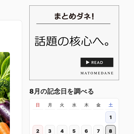
8月の記念日を調べる
日
月
火
水
木
金
土
1
2
3
4
5
6
7
8