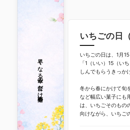
いちごの日
いちごの日は、1月1
早くなる
「1（いい）15（い
しんでもらうきっか
傘の音だけ
冬から春にかけて旬
春雨や
など幅広い菓子にも
は、いちごそのもの
向けながら、いちご