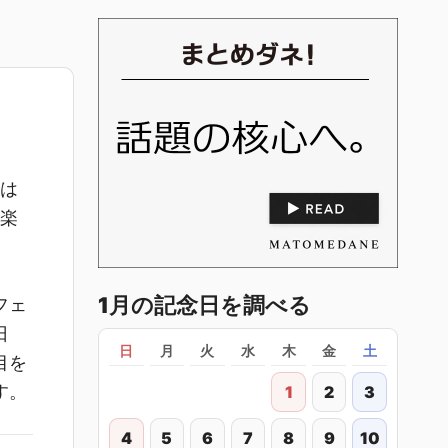
付は
く楽
1月の記念日を調べる
フェ
日
日
月
火
水
木
金
土
目を
す。
1
2
3
4
5
6
7
8
9
10