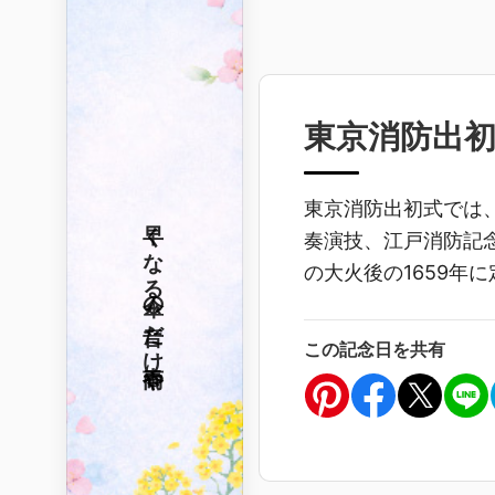
東京消防出
東京消防出初式では
早くなる
奏演技、江戸消防記
の大火後の1659年
傘の音だけ
この記念日を共有
春雨や