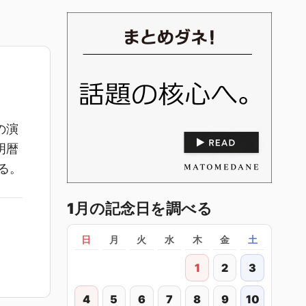
の演
明暦
る。
1月の記念日を調べる
日
月
火
水
木
金
土
1
2
3
4
5
6
7
8
9
10