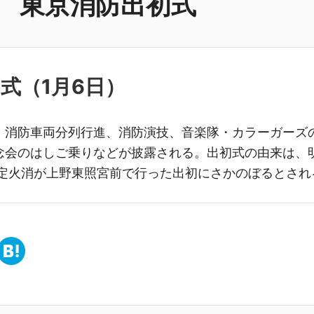
東京消防出初式
初式（
1月6日
）
、消防車両分列行進、消防演技、音楽隊・カラーガーズ
念会のはしご乗りなどが披露される。出初式の由来は、
に定火消が上野東照宮前で行った出初にさかのぼるとされ