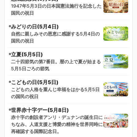
1947年5月3日の日本国憲法施行を記念した
国民の祝日
みどりの日(5月4日)
自然に親しみその恩恵に感謝する5月4日の
国民の祝日
立夏(5月5日)
二十四節気の第7番目。暦の上で夏が始まる
5月5日ごろの節気
こどもの日(5月5日)
こどもの人格を重んじ幸福をはかる5月5日
の国民の祝日
世界赤十字デー(5月8日)
赤十字の創設者アンリ・デュナンの誕生日に
ちなみ、人道支援と博愛の精神を世界同時に
再確認する国際記念日。