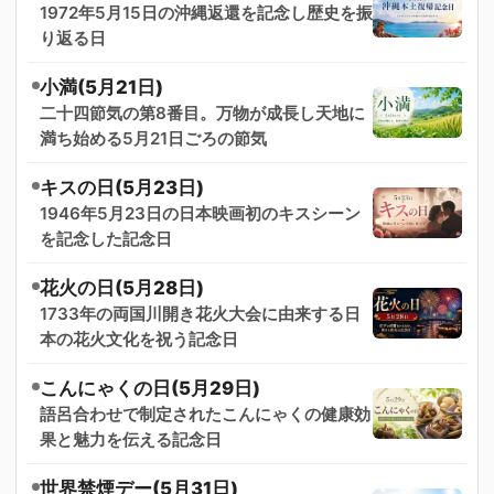
1972年5月15日の沖縄返還を記念し歴史を振
り返る日
小満(5月21日)
二十四節気の第8番目。万物が成長し天地に
満ち始める5月21日ごろの節気
キスの日(5月23日)
1946年5月23日の日本映画初のキスシーン
を記念した記念日
花火の日(5月28日)
1733年の両国川開き花火大会に由来する日
本の花火文化を祝う記念日
こんにゃくの日(5月29日)
語呂合わせで制定されたこんにゃくの健康効
果と魅力を伝える記念日
世界禁煙デー(5月31日)