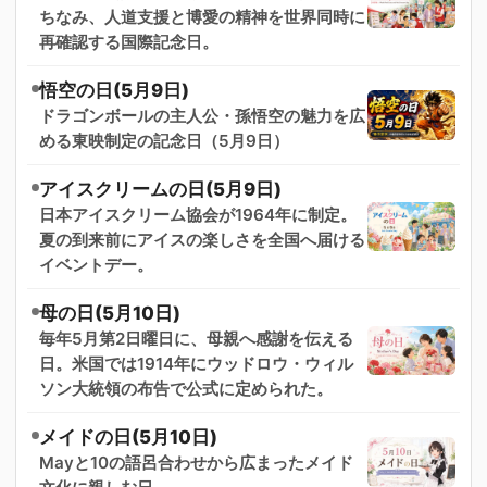
ちなみ、人道支援と博愛の精神を世界同時に
再確認する国際記念日。
悟空の日(5月9日)
ドラゴンボールの主人公・孫悟空の魅力を広
める東映制定の記念日（5月9日）
アイスクリームの日(5月9日)
日本アイスクリーム協会が1964年に制定。
夏の到来前にアイスの楽しさを全国へ届ける
イベントデー。
母の日(5月10日)
毎年5月第2日曜日に、母親へ感謝を伝える
日。米国では1914年にウッドロウ・ウィル
ソン大統領の布告で公式に定められた。
メイドの日(5月10日)
Mayと10の語呂合わせから広まったメイド