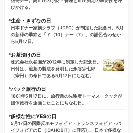
啓発デー。高血圧の予防・管理と血圧測定の重要性を呼
びかける。
生命・きずなの日
日本ドナー家族クラブ（JDFC）が制定した記念日。5月
の新緑の季節と「ド（10）ナー（7）」の語呂合わせか
ら5月17日。
お茶漬けの日
株式会社永谷園が2012年に制定した記念日。
日付は、煎茶の製法を発明した永谷宗七郎
（宗円）の命日である5月17日にちなむ。
パック旅行の日
1861年5月17日に、旅行業の先駆者トーマス・クックが
団体旅行を企画したことにちなむ日。
多様な性にYESの日
5月17日の国際反ホモフォビア・トランスフォビア・バ
イフォビアの日（IDAHOBIT）に呼応し、日本で多様な