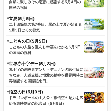
自然に親しみその恩恵に感謝する5月4日の
国民の祝日
立夏(5月5日)
二十四節気の第7番目。暦の上で夏が始まる
5月5日ごろの節気
こどもの日(5月5日)
こどもの人格を重んじ幸福をはかる5月5日
の国民の祝日
世界赤十字デー(5月8日)
赤十字の創設者アンリ・デュナンの誕生日に
ちなみ、人道支援と博愛の精神を世界同時に
再確認する国際記念日。
悟空の日(5月9日)
ドラゴンボールの主人公・孫悟空の魅力を広
める東映制定の記念日（5月9日）