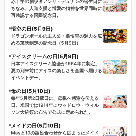
赤十字の創設者アンリ・デュナンの誕生日に
ちなみ、人道支援と博愛の精神を世界同時に
再確認する国際記念日。
悟空の日(5月9日)
ドラゴンボールの主人公・孫悟空の魅力を広
める東映制定の記念日（5月9日）
アイスクリームの日(5月9日)
日本アイスクリーム協会が1964年に制定。
夏の到来前にアイスの楽しさを全国へ届ける
イベントデー。
母の日(5月10日)
毎年5月第2日曜日に、母親へ感謝を伝える
日。米国では1914年にウッドロウ・ウィル
ソン大統領の布告で公式に定められた。
メイドの日(5月10日)
Mayと10の語呂合わせから広まったメイド