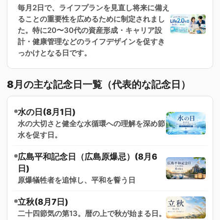
毎月2日で、ライフプランを見直し将来に備え
ることの重要性を広めるために制定されまし
た。特に20〜30代の資産形成・キャリア設
計・健康管理などのライフデザインを促すき
っかけとなる日です。
8月の主な記念日一覧（代表的な記念日）
水の日(8月1日)
水の大切さと健全な水循環への理解を深め節
水を促す日。
広島平和記念日（広島原爆忌）(8月6
日)
原爆犠牲者を追悼し、平和を誓う日
立秋(8月7日)
二十四節気の第13。暦の上で秋が始まる日。