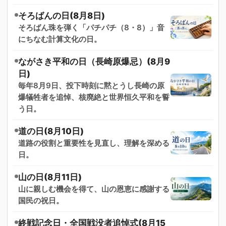
そろばんの日(8月8日)
そろばん珠を弾く「パチパチ（8・8）」音
にちなむ計算文化の日。
ながさき平和の日（長崎原爆忌）(8月9
日)
毎年8月9日、投下時刻に黙とうし長崎の原
爆犠牲者を追悼、核廃絶と世界恒久平和を誓
う日。
道の日(8月10日)
道路の役割と重要性を見直し、理解を深める
日。
山の日(8月11日)
山に親しむ機会を得て、山の恩恵に感謝する
国民の祝日。
終戦記念日・全国戦没者追悼式(8月15