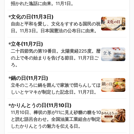
招かれた逸話に由来。11月1日。
文化の日(11月3日)
自由と平和を愛し、文化をすすめる国民の祝
日。11月3日。日本国憲法の公布日に由来。
立冬(11月7日)
二十四節気の第19番目。太陽黄経225度。暦
の上で冬の始まりを告げる節目。11月7日ご
ろ。
鍋の日(11月7日)
立冬のころに鍋を囲んで家族で団らんしてほ
しいとヤマキが制定した記念日。11月7日。
かりんとうの日(11月10日)
11月10日、棒状の形が11に見え砂糖の糖を10
と読む語呂合わせ。全国油菓工業組合が制定
したかりんとうの魅力を伝える日。