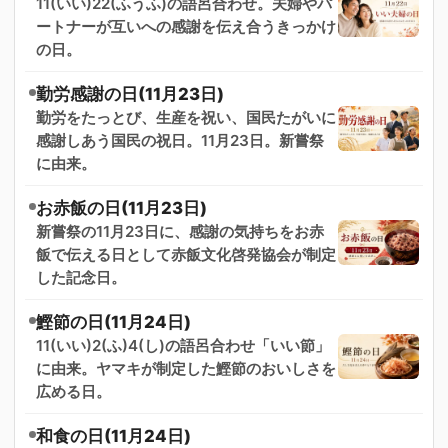
11(いい)22(ふうふ)の語呂合わせ。夫婦やパ
ートナーが互いへの感謝を伝え合うきっかけ
の日。
勤労感謝の日(11月23日)
勤労をたっとび、生産を祝い、国民たがいに
感謝しあう国民の祝日。11月23日。新嘗祭
に由来。
お赤飯の日(11月23日)
新嘗祭の11月23日に、感謝の気持ちをお赤
飯で伝える日として赤飯文化啓発協会が制定
した記念日。
鰹節の日(11月24日)
11(いい)2(ふ)4(し)の語呂合わせ「いい節」
に由来。ヤマキが制定した鰹節のおいしさを
広める日。
和食の日(11月24日)