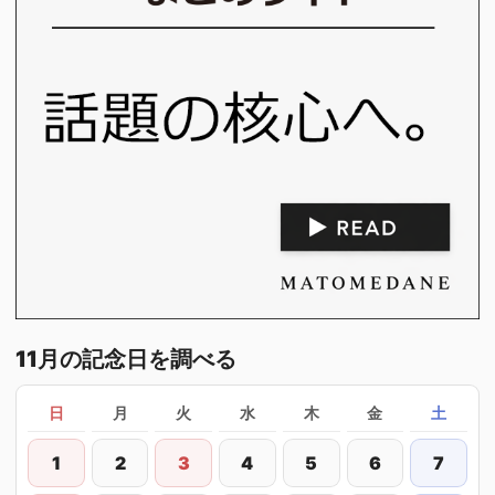
11月の記念日を調べる
日
月
火
水
木
金
土
1
2
3
4
5
6
7