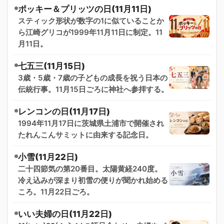
ポッキー＆プリッツの日(11月11日)
スティック形状が数字の1に似ていることか
ら江崎グリコが1999年11月11日に制定。11
月11日。
七五三(11月15日)
3歳・5歳・7歳の子どもの成長を祝う日本の
伝統行事。11月15日ごろに神社へ参拝する。
レンコンの日(11月17日)
1994年11月17日に茨城県土浦市で開催され
たれんこんサミットに由来する記念日。
小雪(11月22日)
二十四節気の第20番目。太陽黄経240度。
冷え込みが深まり初雪の便りが聞かれ始める
ころ。11月22日ごろ。
いい夫婦の日(11月22日)