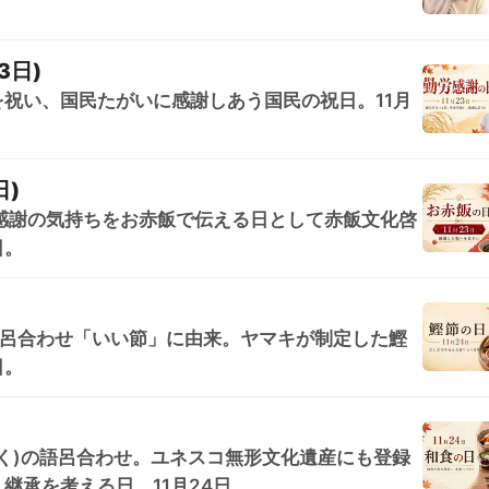
3日)
祝い、国民たがいに感謝しあう国民の祝日。11月
日)
、感謝の気持ちをお赤飯で伝える日として赤飯文化啓
日。
し)の語呂合わせ「いい節」に由来。ヤマキが制定した鰹
日。
しょく)の語呂合わせ。ユネスコ無形文化遺産にも登録
継承を考える日。11月24日。