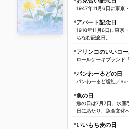
お見合い記念日
1947年11月6日に
アパート記念日
1910年11月6日に
ちなむ記念日。
アリンコのいいロー
ロールケーキブランド「A
パンわーるどの日
パンわーるど総社／So-
魚の日
魚の日は7月7日、水産
日にあたり、魚食文化
いいもち麦の日