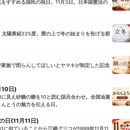
をすすめる国民の祝日。11月3日。日本国憲法の
。太陽黄経225度。暦の上で冬の始まりを告げる節
で家族で団らんしてほしいとヤマキが制定した記念
10日)
11に見え砂糖の糖を10と読む語呂合わせ。全国油菓
りんとうの魅力を伝える日。
(11月11日)
に似ていることから江崎グリコが1999年11月11