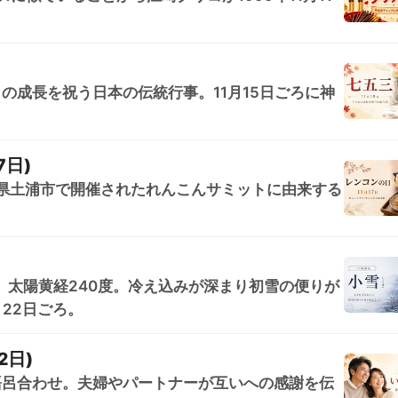
もの成長を祝う日本の伝統行事。11月15日ごろに神
7日)
に茨城県土浦市で開催されたれんこんサミットに由来する
。太陽黄経240度。冷え込みが深まり初雪の便りが
月22日ごろ。
2日)
)の語呂合わせ。夫婦やパートナーが互いへの感謝を伝