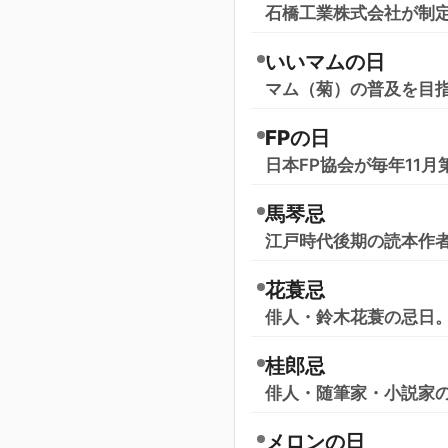
石橋工業株式会社が制定
いいマムの日
マム（菊）の普及を目指す
FPの日
日本FP協会が毎年11
馬琴忌
江戸時代後期の読本作
花蓑忌
俳人・鈴木花蓑の忌日。1
桂郎忌
俳人・随筆家・小説家の
メロンの日