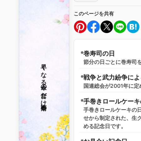
このページを共有
巻寿司の日
節分の日ごとに巻寿司
早くなる
戦争と武力紛争によ
傘の音だけ
国連総会が2001年に定
手巻きロールケーキ
春雨や
手巻きロールケーキの日
せから制定された、生
める記念日です。