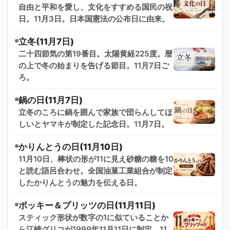
自由と平和を愛し、文化をすすめる国民の祝
日。11月3日。日本国憲法の公布日に由来。
立冬(11月7日)
二十四節気の第19番目。太陽黄経225度。暦
の上で冬の始まりを告げる節目。11月7日ご
ろ。
鍋の日(11月7日)
立冬のころに鍋を囲んで家族で団らんしてほ
しいとヤマキが制定した記念日。11月7日。
かりんとうの日(11月10日)
11月10日、棒状の形が11に見え砂糖の糖を10
と読む語呂合わせ。全国油菓工業組合が制定
したかりんとうの魅力を伝える日。
ポッキー＆プリッツの日(11月11日)
スティック形状が数字の1に似ていることか
ら江崎グリコが1999年11月11日に制定。11