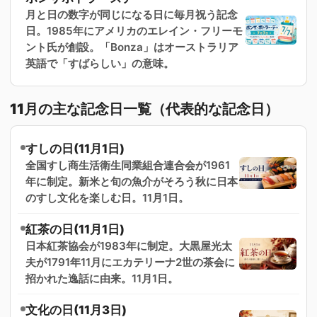
月と日の数字が同じになる日に毎月祝う記念
日。1985年にアメリカのエレイン・フリーモ
ント氏が創設。「Bonza」はオーストラリア
英語で「すばらしい」の意味。
11月の主な記念日一覧（代表的な記念日）
すしの日(11月1日)
全国すし商生活衛生同業組合連合会が1961
年に制定。新米と旬の魚介がそろう秋に日本
のすし文化を楽しむ日。11月1日。
紅茶の日(11月1日)
日本紅茶協会が1983年に制定。大黒屋光太
夫が1791年11月にエカテリーナ2世の茶会に
招かれた逸話に由来。11月1日。
文化の日(11月3日)