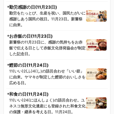
勤労感謝の日(11月23日)
勤労をたっとび、生産を祝い、国民たがいに
感謝しあう国民の祝日。11月23日。新嘗祭
に由来。
お赤飯の日(11月23日)
新嘗祭の11月23日に、感謝の気持ちをお赤
飯で伝える日として赤飯文化啓発協会が制定
した記念日。
鰹節の日(11月24日)
11(いい)2(ふ)4(し)の語呂合わせ「いい節」
に由来。ヤマキが制定した鰹節のおいしさを
広める日。
和食の日(11月24日)
11(いい)24(にほんしょく)の語呂合わせ。ユ
ネスコ無形文化遺産にも登録された和食文化
の保護・継承を考える日。11月24日。