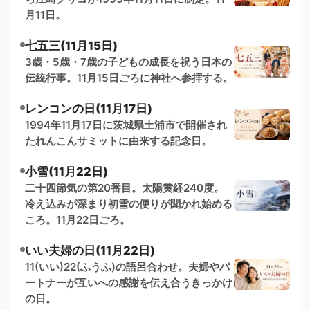
月11日。
七五三(11月15日)
3歳・5歳・7歳の子どもの成長を祝う日本の
伝統行事。11月15日ごろに神社へ参拝する。
レンコンの日(11月17日)
1994年11月17日に茨城県土浦市で開催され
たれんこんサミットに由来する記念日。
小雪(11月22日)
二十四節気の第20番目。太陽黄経240度。
冷え込みが深まり初雪の便りが聞かれ始める
ころ。11月22日ごろ。
いい夫婦の日(11月22日)
11(いい)22(ふうふ)の語呂合わせ。夫婦やパ
ートナーが互いへの感謝を伝え合うきっかけ
の日。