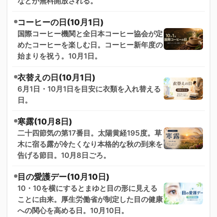
などが無料開放される。
コーヒーの日(10月1日)
国際コーヒー機関と全日本コーヒー協会が定
めたコーヒーを楽しむ日。コーヒー新年度の
始まりを祝う。10月1日。
衣替えの日(10月1日)
6月1日・10月1日を目安に衣類を入れ替える
日。
寒露(10月8日)
二十四節気の第17番目。太陽黄経195度。草
木に宿る露が冷たくなり本格的な秋の到来を
告げる節目。10月8日ごろ。
目の愛護デー(10月10日)
10・10を横にするとまゆと目の形に見える
ことに由来。厚生労働省が制定した目の健康
への関心を高める日。10月10日。