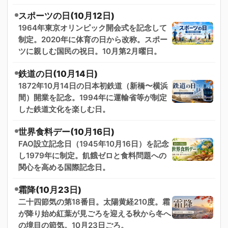
スポーツの日(10月12日)
1964年東京オリンピック開会式を記念して
制定。2020年に体育の日から改称。スポー
ツに親しむ国民の祝日。10月第2月曜日。
鉄道の日(10月14日)
1872年10月14日の日本初鉄道（新橋〜横浜
間）開業を記念。1994年に運輸省等が制定
した鉄道文化を楽しむ日。
世界食料デー(10月16日)
FAO設立記念日（1945年10月16日）を記念
し1979年に制定。飢餓ゼロと食料問題への
関心を高める国際記念日。
霜降(10月23日)
二十四節気の第18番目。太陽黄経210度。霜
が降り始め紅葉が見ごろを迎える秋から冬へ
の境目の節気。10月23日ごろ。