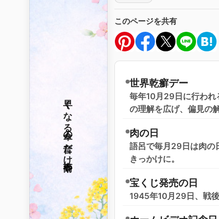
このページを共有
世界乾癬デー
毎年10月29日に行わ
早くなる
の理解を広げ、偏見の
傘の音だけ
肉の日
語呂で毎月29日は肉
きっかけに。
春雨や
宝くじ発売の日
1945年10月29日