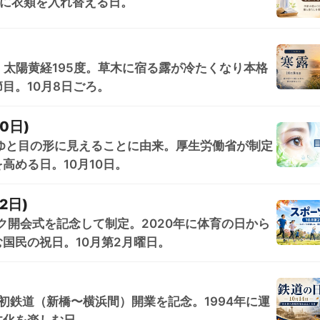
目安に衣類を入れ替える日。
。太陽黄経195度。草木に宿る露が冷たくなり本格
目。10月8日ごろ。
0日)
まゆと目の形に見えることに由来。厚生労働省が制定
高める日。10月10日。
2日)
ック開会式を記念して制定。2020年に体育の日から
国民の祝日。10月第2月曜日。
日本初鉄道（新橋〜横浜間）開業を記念。1994年に運
文化を楽しむ日。