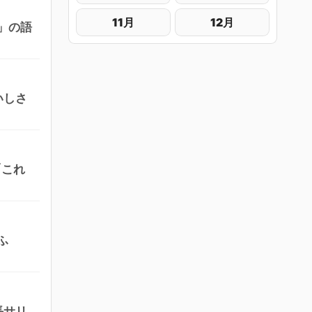
11月
12月
」の語
いしさ
「これ
ふ
長サリ