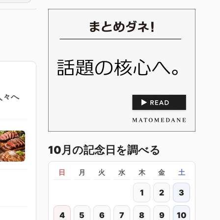
人々へ
10月の記念日を調べる
日
月
火
水
木
金
土
1
2
3
4
5
6
7
8
9
10