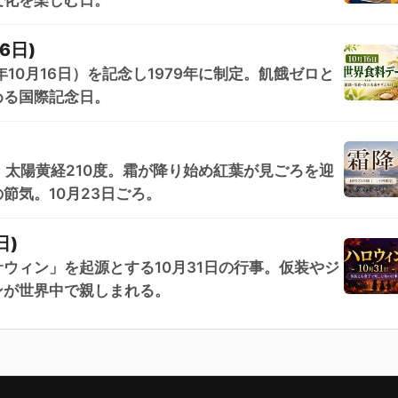
6日)
5年10月16日）を記念し1979年に制定。飢餓ゼロと
める国際記念日。
。太陽黄経210度。霜が降り始め紅葉が見ごろを迎
節気。10月23日ごろ。
日)
ウィン」を起源とする10月31日の行事。仮装やジ
ンが世界中で親しまれる。