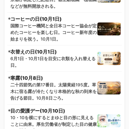
などが無料開放される。
コーヒーの日(10月1日)
国際コーヒー機関と全日本コーヒー協会が定
めたコーヒーを楽しむ日。コーヒー新年度の
始まりを祝う。10月1日。
衣替えの日(10月1日)
6月1日・10月1日を目安に衣類を入れ替える
日。
寒露(10月8日)
二十四節気の第17番目。太陽黄経195度。草
木に宿る露が冷たくなり本格的な秋の到来を
告げる節目。10月8日ごろ。
目の愛護デー(10月10日)
10・10を横にするとまゆと目の形に見える
ことに由来。厚生労働省が制定した目の健康