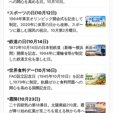
への関心を高める日。10月10日。
スポーツの日(10月12日)
1964年東京オリンピック開会式を記念して
制定。2020年に体育の日から改称。スポー
ツに親しむ国民の祝日。10月第2月曜日。
鉄道の日(10月14日)
1872年10月14日の日本初鉄道（新橋〜横浜
間）開業を記念。1994年に運輸省等が制定
した鉄道文化を楽しむ日。
世界食料デー(10月16日)
FAO設立記念日（1945年10月16日）を記念
し1979年に制定。飢餓ゼロと食料問題への
関心を高める国際記念日。
霜降(10月23日)
二十四節気の第18番目。太陽黄経210度。霜
が降り始め紅葉が見ごろを迎える秋から冬へ