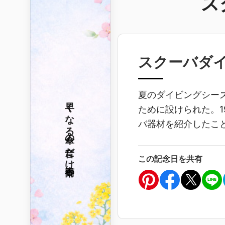
ス
スクーバダ
夏のダイビングシー
早くなる
ために設けられた。1
バ器材を紹介したこ
傘の音だけ
この記念日を共有
春雨や