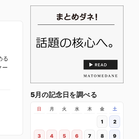
める
クー
5月の記念日を調べる
日
月
火
水
木
金
土
1
2
3
4
5
6
7
8
9