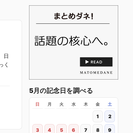
。日
っく
5月の記念日を調べる
日
月
火
水
木
金
土
1
2
3
4
5
6
7
8
9