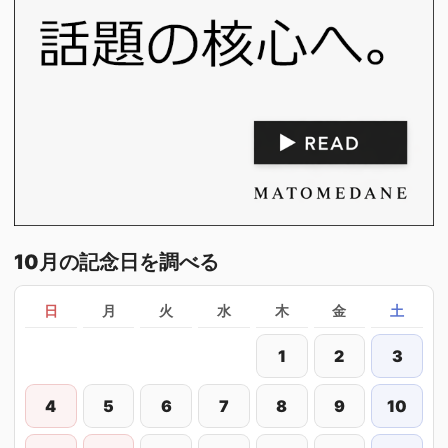
10月の記念日を調べる
日
月
火
水
木
金
土
1
2
3
4
5
6
7
8
9
10