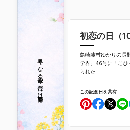
初恋の日（
1
島崎藤村ゆかりの長
早くなる
学界』46号に「こ
られた。
傘の音だけ
この記念日を共有
春雨や