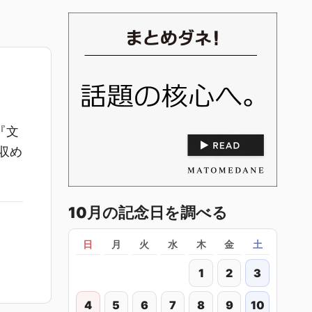
『文
収め
10月の記念日を調べる
日
月
火
水
木
金
土
1
2
3
4
5
6
7
8
9
10