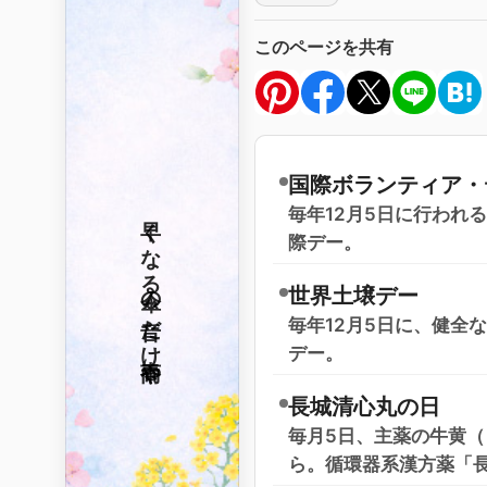
このページを共有
国際ボランティア・
毎年12月5日に行われ
早くなる
際デー。
傘の音だけ
世界土壌デー
毎年12月5日に、健全
デー。
春雨や
長城清心丸の日
毎月5日、主薬の牛黄
ら。循環器系漢方薬「