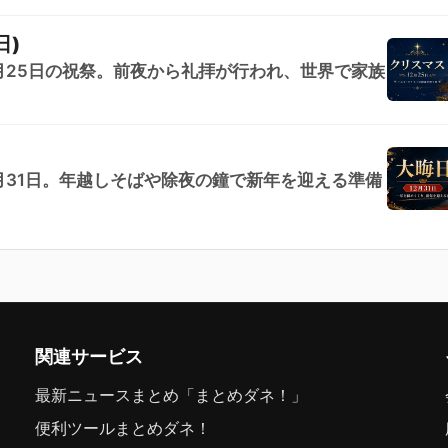
日)
月25日の祝祭。前夜から礼拝が行われ、世界で家族
月31日。年越しそばや除夜の鐘で新年を迎える準備
関連サービス
最新ニュースまとめ「まとめダネ！」
便利ツールまとめダネ！