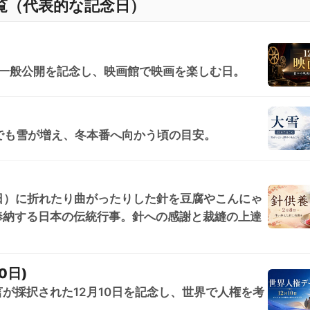
覧（代表的な記念日）
画一般公開を記念し、映画館で映画を楽しむ日。
でも雪が増え、冬本番へ向かう頃の目安。
8日）に折れたり曲がったりした針を豆腐やこんにゃ
奉納する日本の伝統行事。針への感謝と裁縫の上達
0日)
が採択された12月10日を記念し、世界で人権を考