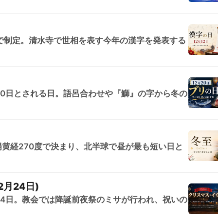
せで制定。清水寺で世相を表す今年の漢字を発表する
)
20日とされる日。語呂合わせや『鰤』の字から冬の
黄経270度で決まり、北半球で昼が最も短い日と
月24日)
24日。教会では降誕前夜祭のミサが行われ、祝いの