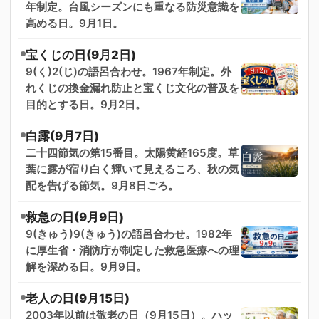
年制定。台風シーズンにも重なる防災意識を
高める日。9月1日。
宝くじの日(9月2日)
9(く)2(じ)の語呂合わせ。1967年制定。外
れくじの換金漏れ防止と宝くじ文化の普及を
目的とする日。9月2日。
白露(9月7日)
二十四節気の第15番目。太陽黄経165度。草
葉に露が宿り白く輝いて見えるころ、秋の気
配を告げる節気。9月8日ごろ。
救急の日(9月9日)
9(きゅう)9(きゅう)の語呂合わせ。1982年
に厚生省・消防庁が制定した救急医療への理
解を深める日。9月9日。
老人の日(9月15日)
2003年以前は敬老の日（9月15日）。ハッ