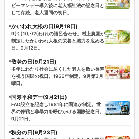
ピーマンデー導入後に老人福祉法の記念日と
して存続。老人週間の初日。
かいわれ大根の日(9月18日)
9(く)1(い)2(わ)れの語呂合わせ。村上農園が
制定したかいわれ大根の栄養と魅力を広める
日。9月12日。
敬老の日(9月21日)
多年にわたり社会に尽くした老人を敬い長寿
を祝う国民の祝日。1966年制定。9月第3月
曜日。
国際平和デー(9月21日)
FAO設立を記念し1981年に国連が制定。世
界の停戦と非暴力を呼びかける国際記念日。
9月21日。
秋分の日(9月23日)