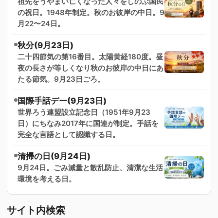
祖先をうやまい亡くなった人々をしのぶ国民
の祝日。1948年制定。秋のお彼岸の中日。9
月22〜24日。
秋分(9月23日)
二十四節気の第16番目。太陽黄経180度。昼
夜の長さが等しくなり秋のお彼岸の中日にあ
たる節気。9月23日ごろ。
国際手話デー(9月23日)
世界ろう連盟設立記念日（1951年9月23
日）にちなみ2017年に国連が制定。手話を
完全な言語として認識する日。
清掃の日(9月24日)
9月24日。ごみ減量と散乱防止、清潔な生活
環境を考える日。
サイト内検索