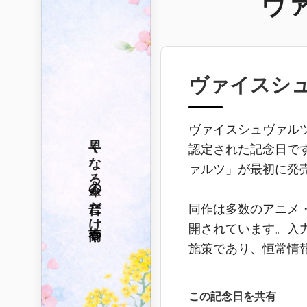
ヴ
ヴァイスシ
ヴァイスシュヴァル
早くなる
認定された記念日で
ァルツ」が最初に発売
傘の音だけ
同作は多数のアニメ
春雨や
開されています。入
施策であり、恒常情
この記念日を共有