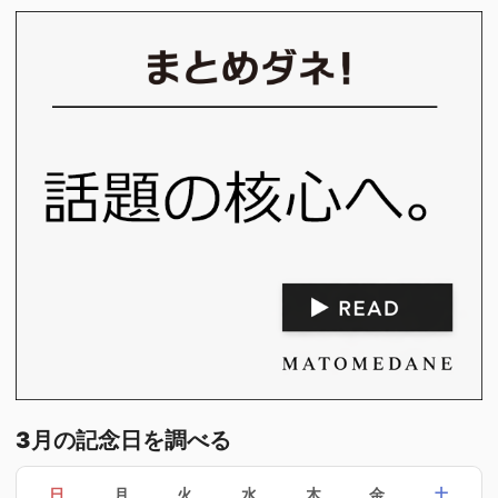
3月の記念日を調べる
日
月
火
水
木
金
土