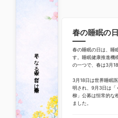
春の睡眠の
春の睡眠の日は、睡
早くなる
す。睡眠健康推進機構
の一つで、春は3月1
傘の音だけ
3月18日は世界睡
春雨や
明され、9月3日は
柳」公募は恒常的な
ました。