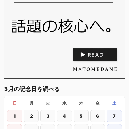
3月の記念日を調べる
日
月
火
水
木
金
土
1
2
3
4
5
6
7