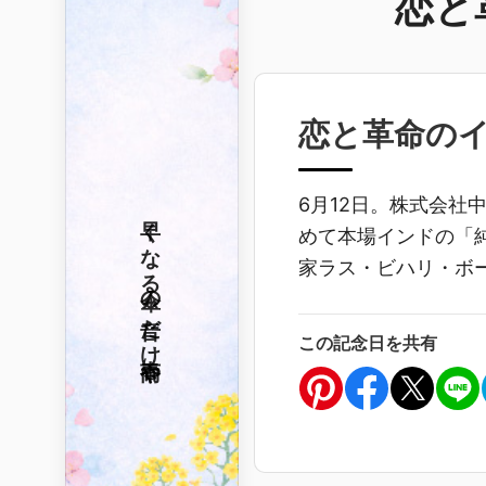
恋と
恋と革命の
6月12日。株式会社
早くなる
めて本場インドの「
家ラス・ビハリ・ボ
傘の音だけ
この記念日を共有
春雨や