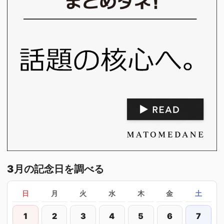
3月の記念日を調べる
日
月
火
水
木
金
土
1
2
3
4
5
6
7