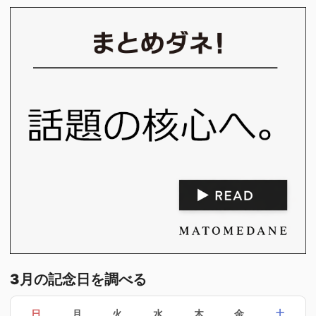
3月の記念日を調べる
日
月
火
水
木
金
土