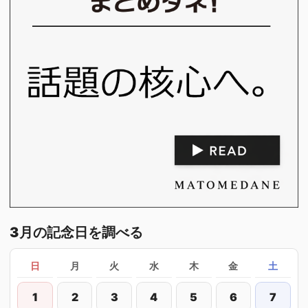
3月の記念日を調べる
日
月
火
水
木
金
土
1
2
3
4
5
6
7