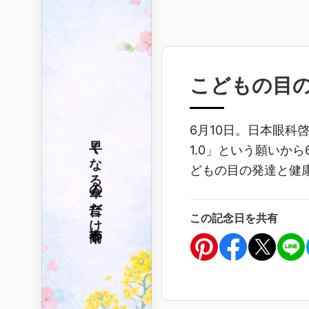
こどもの目
6月10日。日本眼科
早くなる
1.0」という願いか
どもの目の発達と健
傘の音だけ
この記念日を共有
春雨や