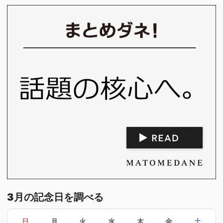
3月の記念日を調べる
日
月
火
水
木
金
土