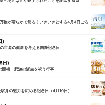
治天皇へあんぱんが献上されたことを記念する日
万物が清らかで明るくいきいきとする4月4日ごろ
日)
日の世界の健康を考える国際記念日
8日)
の開祖・釈迦の誕生を祝う行事
駅弁の魅力を広める記念日（4月10日）