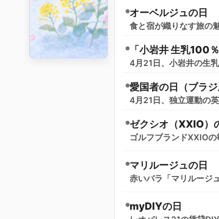
オーベルジュの日
食と宿が織りなす旅の
「小岩井 生乳100
4月21日、小岩井の生
愛国者の日（ブラジ
4月21日、独立運動の
ゼクシオ（XXIO）
ゴルフブランドXXIOの
マリルージュの日
赤いバラ「マリルージ
myDIYの日