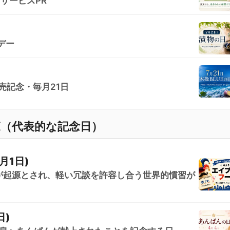
YサービスPR
デー
売記念・毎月21日
覧（代表的な記念日）
月1日)
が起源とされ、軽い冗談を許容し合う世界的慣習が
日)