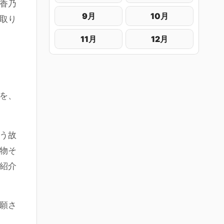
香乃
9月
10月
取り
11月
12月
を、
う故
物そ
紹介
願さ