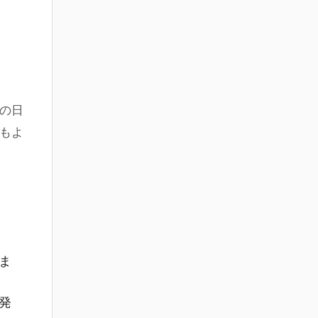
物の日
もよ
ま
発