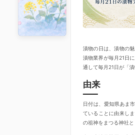
漬物の日
は、漬物の魅
漬物業界が
毎月21日
に
通して毎月21日が「
由来
日付は、愛知県あま
ていることに由来しま
の祖神をまつる神社と