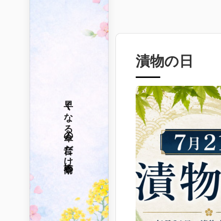
漬物の日
早くなる
傘の音だけ
春雨や