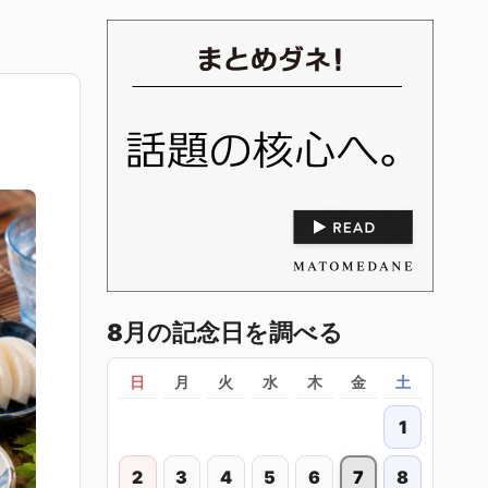
8月の記念日を調べる
日
月
火
水
木
金
土
1
2
3
4
5
6
7
8