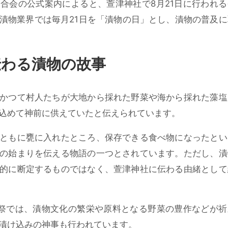
合会の公式案内によると、萱津神社で8月21日に行われる
漬物業界では毎月21日を「漬物の日」とし、漬物の普及に
伝わる漬物の故事
かつて村人たちが大地から採れた野菜や海から採れた藻塩
込めて神前に供えていたと伝えられています。
ともに甕に入れたところ、保存できる食べ物になったとい
の始まりを伝える物語の一つとされています。ただし、漬
的に断定するものではなく、萱津神社に伝わる由緒として
物祭では、漬物文化の繁栄や原料となる野菜の豊作などが祈
漬け込みの神事も行われています。