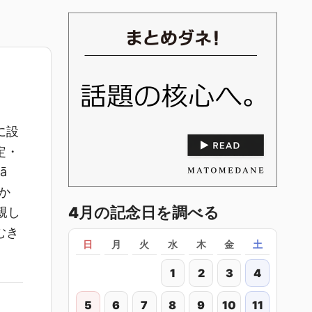
に設
定・
ā
か
4月の記念日を調べる
親し
むき
日
月
火
水
木
金
土
1
2
3
4
5
6
7
8
9
10
11