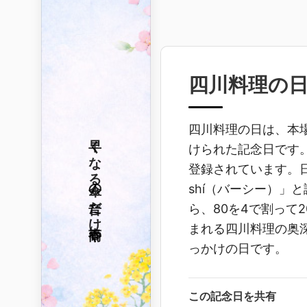
四川料理の
四川料理の日は、本
早くなる
けられた記念日です
登録されています。日
傘の音だけ
shí（バーシー）」
ら、80を4で割って
春雨や
まれる四川料理の奥
っかけの日です。
この記念日を共有