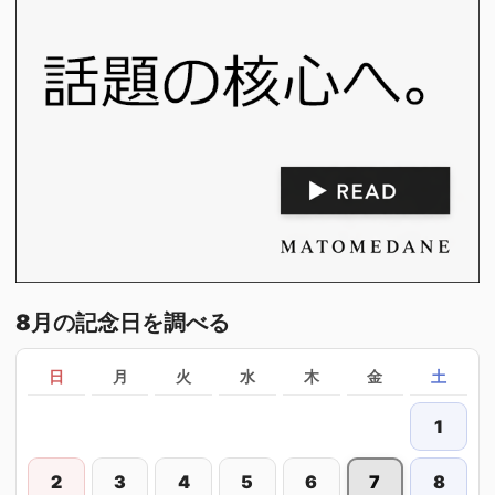
8月の記念日を調べる
日
月
火
水
木
金
土
1
2
3
4
5
6
7
8