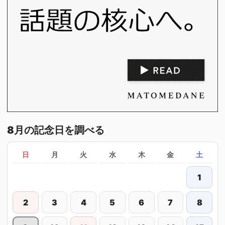
8月の記念日を調べる
日
月
火
水
木
金
土
1
2
3
4
5
6
7
8